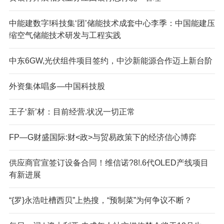
中能建数字!科技集‘团’储能技术成套中心李季：中国能建压
缩空气储能技术研发与工程实践
中东6GW,光伏组件项目签约，中沙新能源合作迈上新台阶
外资集体唱多—中国科技股
王子‘新’材：目前经营.状况一切正常
FP—G财盛国际:财<政>与贸易政策下的经济信心博弈
供应商官宣签订设备合同！维信诺?8!.6代OLED产线项目
有新进展
“{罗}永浩吐槽西贝”上热搜，“预制菜”为何争议不断？