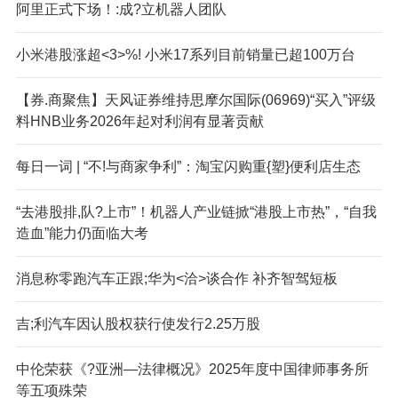
阿里正式下场！:成?立机器人团队
小米港股涨超<3>%! 小米17系列目前销量已超100万台
【券.商聚焦】天风证券维持思摩尔国际(06969)“买入”评级
料HNB业务2026年起对利润有显著贡献
每日一词 | “不!与商家争利”：淘宝闪购重{塑}便利店生态
“去港股排,队?上市”！机器人产业链掀“港股上市热”，“自我
造血”能力仍面临大考
消息称零跑汽车正跟;华为<洽>谈合作 补齐智驾短板
吉;利汽车因认股权获行使发行2.25万股
中伦荣获《?亚洲—法律概况》2025年度中国律师事务所
等五项殊荣