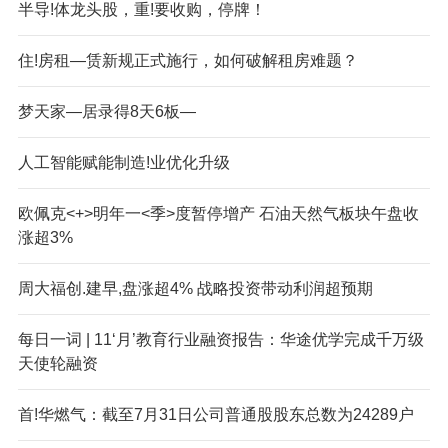
半导!体龙头股，重!要收购，停牌！
住!房租—赁新规正式施行，如何破解租房难题？
梦天家—居录得8天6板—
人工智能赋能制造!业优化升级
欧佩克<+>明年一<季>度暂停增产 石油天然气板块午盘收
涨超3%
周大福创.建早,盘涨超4% 战略投资带动利润超预期
每日一词 | 11‘月’教育行业融资报告：华途优学完成千万级
天使轮融资
首!华燃气：截至7月31日公司普通股股东总数为24289户