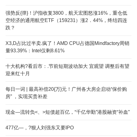
强势反{弹}！沪指收复3800，航天宏图怒涨16%，重仓低
空经济的通用航空ETF（159231）涨2．44%，终结四连
跌？
X3,D占比过半卖.疯了！AMD CPU占德国Mindfactory周销
量93.39%：Intel仅剩8.61%
十大机构?看后市：.节前短期波动加大 宜观望 调整后有望
迎来红十月
每日一词 | 最高补偿20{万}元！广州各大房企启动“保价购
房” ，实现买贵补差
现金—流转负<、>短债超百亿，“千亿华勤”港股融资“补血”
477亿—，?狠人刘强东又要IPO