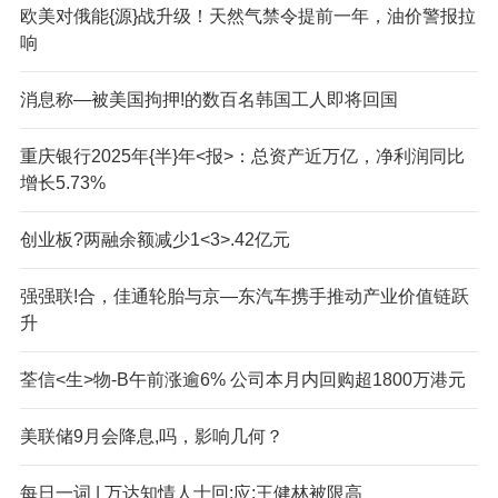
欧美对俄能{源}战升级！天然气禁令提前一年，油价警报拉
响
消息称—被美国拘押!的数百名韩国工人即将回国
重庆银行2025年{半}年<报>：总资产近万亿，净利润同比
增长5.73%
创业板?两融余额减少1<3>.42亿元
强强联!合，佳通轮胎与京—东汽车携手推动产业价值链跃
升
荃信<生>物-B午前涨逾6% 公司本月内回购超1800万港元
美联储9月会降息,吗，影响几何？
每日一词 | 万达知情人士回:应:王健林被限高