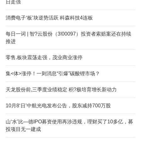
日走强
消费电子‘板’块逆势活跃 科森科技4连板
每日一词 | 智?云股份（3!00097）投资者索赔案还在持续
推进
零售.板块震荡走强，茂业商业涨停
集<体>涨停！一则消息“引爆”碳酸锂市场？
天龙股份前,三季度业绩稳定 积?极培育增长新动力
10月8‘日’中航光电发布公告，股东减持700万股
山‘水’比—德IPO募资使用再涉违规，理财买了10多亿，募
投项目无一建成