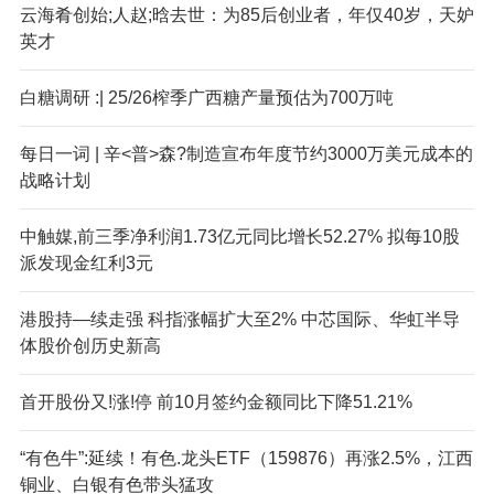
云海肴创始;人赵;晗去世：为85后创业者，年仅40岁，天妒
英才
白糖调研 :| 25/26榨季广西糖产量预估为700万吨
每日一词 | 辛<普>森?制造宣布年度节约3000万美元成本的
战略计划
中触媒,前三季净利润1.73亿元同比增长52.27% 拟每10股
派发现金红利3元
港股持—续走强 科指涨幅扩大至2% 中芯国际、华虹半导
体股价创历史新高
首开股份又!涨!停 前10月签约金额同比下降51.21%
“有色牛”:延续！有色.龙头ETF（159876）再涨2.5%，江西
铜业、白银有色带头猛攻