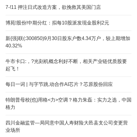
7-!11 押注日式改造方案，欲挽救其美国门店
博苑!股份!中期分红：拟每10股派发现金股利2元
新{强}联(:300850)9月30日股东户数4.34万户，较上期增加
40.32%
牛市卡口:，?光刻机概念利好不断，相关产业链优质股要
起飞！
每日一词 | 与字节跳,动合作AI芯片？芯原股份回应
特朗普母校{也}用格<力>空调？格力朱磊：实力之选，中国
格力
四川金融监管—局同意中国人寿财险大邑县支公司变更营
业场所