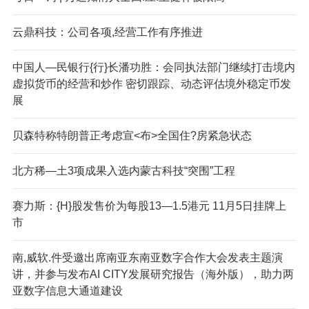
云鼎科技：公司各项,经营工作有序推进
中国人—民银行{行}长潘功胜：会同执法部门继续打击境内
虚拟货币的经营和炒作 密切跟踪、动态评估境外稳定币发
展
贝森特称特朗普正考虑宣<布>全国住?房紧急状态
北方稀—土3项成果入选内蒙古科技“突围”工程
赛力斯：{H}股发售价为每股13—1.5港元 11月5日挂牌上
市
南,威软.件受邀出席南亚东南亚数字合作大会发表主题演
讲，并参与发布AI CITY发展研究报告（海外版），助力两
亚数字信息大通道建设