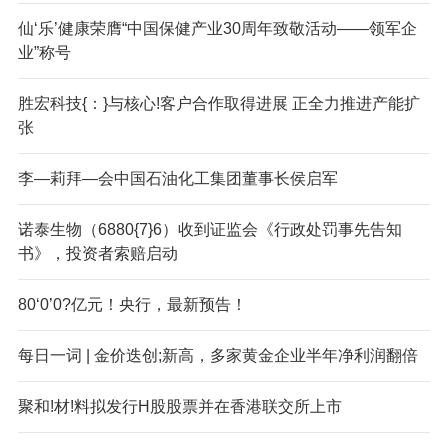
仙‘乐’健康荣膺“中国保健产业30周年致敬活动——领军企
业”称号
胜宏科技{：}与核心!客户合作取得进展 正全力推进产能扩
张
李—莉拜—会中国石油化工集团董事长侯启军
诺泰生物（6880{7}6）收到证监会《行政处罚事先告知
书》，投资者索赔启动
80‘0’0?亿元！央行，最新预告！
每日一词 | 金价迭创;新高，多家黄金企业半年净利润翻倍
聚和!材!料拟发行H股股票并在香港联交所上市