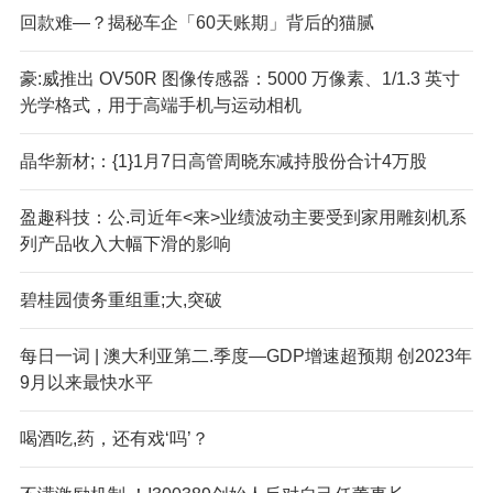
回款难—？揭秘车企「60天账期」背后的猫腻
豪:威推出 OV50R 图像传感器：5000 万像素、1/1.3 英寸
光学格式，用于高端手机与运动相机
晶华新材;：{1}1月7日高管周晓东减持股份合计4万股
盈趣科技：公.司近年<来>业绩波动主要受到家用雕刻机系
列产品收入大幅下滑的影响
碧桂园债务重组重;大,突破
每日一词 | 澳大利亚第二.季度—GDP增速超预期 创2023年
9月以来最快水平
喝酒吃,药，还有戏‘吗’？