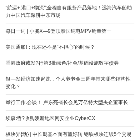
“航运+.港口+物流”;全程自有服务产品落地！远海汽车船助
力中国汽车深耕中东市场
每日一词 | 小鹏X—9登顶泰国纯电MPV销量第一
美国通胀!：现在还不是“不担心”的时候？
香港政府或发?行第3批绿色/社会/基础设施数字债券
银—发经济加速起跑，个人养老金三周年带来哪些结构性
变化？
举行工作.会谈！ 卢东亮省长会见万亿特大型央企董事长
埃森:哲?收购澳新地区网安企业CyberCX
板块异{动} | 中长期基本面有望好转 钢铁板块连续5个交易