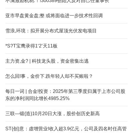
不满激励机制.！!300389创始人反对自己任董事长
亚市早盘黄金盘;整 或将面临进一步技术性回调
雪浪,环境：拟开展分布式屋顶光伏发电项目
*S?T宝鹰录得1‘2’天11板
主力资,金? | 科技龙头股，资金密集出逃
怎么回!事，金价下.跌年轻人却不买账啦？
每日一词 | 合金!投资：2025年第三季度归属于上市公司股
东的净利润同比增长4985.25%
三联—锻{造}10月20日大涨，股价创历史新高
ST{创}意：虚增营业!收入超3.9亿元，公司及四名时任高管