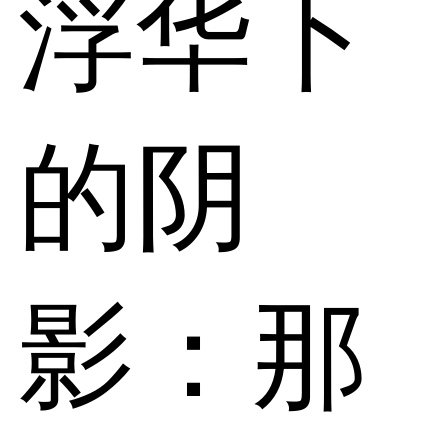
浮华下
的阴
影：那