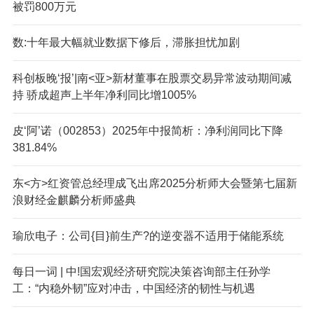
被罚800万元
数:十年最大幅就业数据下修后，滞胀担忧加剧
科创板晚‘报’|南<亚>新材董事在股票交易异常波动期间减
持 骄成超声上半年净利同比增1005%
皮‘阿’诺（002853）2025年中报简析：净利润同比下降
381.84%
东<方>红资管总经理成飞出席2025分析师大会暨第七届新
浪财经金麒麟分析师盛典
瑜欣电子：公司{目}前生产?的逆变器不适用于储能系统
每日一词 | 中!国宏观经济研究院决策咨询部主任孙学
工：“内稳外韧”应对冲击，中国经济的韧性与机遇