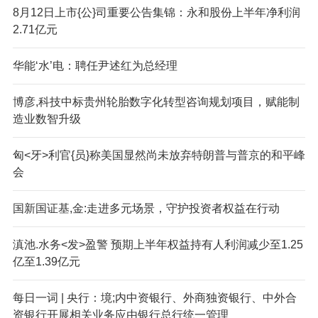
8月12日上市{公}司重要公告集锦：永和股份上半年净利润
2.71亿元
华能‘水’电：聘任尹述红为总经理
博彦,科技中标贵州轮胎数字化转型咨询规划项目，赋能制
造业数智升级
匈<牙>利官{员}称美国显然尚未放弃特朗普与普京的和平峰
会
国新国证基,金:走进多元场景，守护投资者权益在行动
滇池.水务<发>盈警 预期上半年权益持有人利润减少至1.25
亿至1.39亿元
每日一词 | 央行：境;内中资银行、外商独资银行、中外合
资银行开展相关业务应由银行总行统一管理