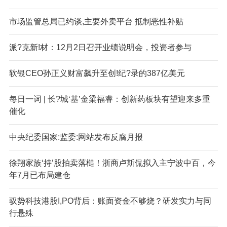
市场监管总局已约谈,主要外卖平台 抵制恶性补贴
派?克新!材：12月2日召开业绩说明会，投资者参与
软银CEO孙正义财富飙升至创!纪?录的387亿美元
每日一词 | 长?城‘基’金梁福睿：创新药板块有望迎来多重
催化
中央纪委国家:监委:网站发布反腐月报
徐翔家族‘持’股拍卖落槌！浙商卢斯侃拟入主宁波中百，今
年7月已布局建仓
驭势科技港股I,PO背后：账面资金不够烧？研发实力与同
行悬殊