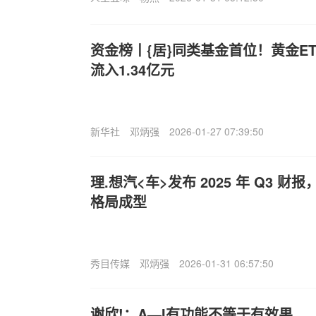
资金榜丨{居}同类基金首位！黄金ETF
流入1.34亿元
新华社
邓炳强
2026-01-27 07:39:50
理.想汽<车>发布 2025 年 Q3 
格局成型
秀目传媒
邓炳强
2026-01-31 06:57:50
谢欣!：A—I有功能不等于有效果