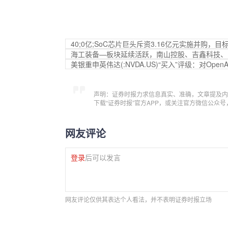
40;0亿;SoC芯片巨头斥资3.16亿元实施并购，
海工装备—板块延续活跃，南山控股、吉鑫科技、
美银重申英伟达(:NVDA.US)“买入”评级：对Ope
声明：证券时报力求信息真实、准确，文章提及内
下载“证券时报”官方APP，或关注官方微信公众
网友评论
登录
后可以发言
网友评论仅供其表达个人看法，并不表明证券时报立场